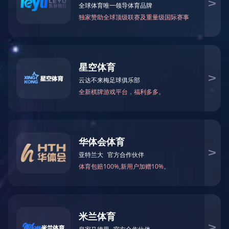
一、项目编号：ZHCG20241115
二、项目名称：从化区市级美丽河湖创建技术支撑项目
三、中标（成交）信息
供应商名称：生态环境部珠江流域南海海域生态环境监督管理
局生态环境检测与科学研究中心
中标（成交）金额：395000.00（元）
四、主要标的信息
供应商名称
服务名称
服务范围
服
生态环境部珠江流域南
海海域生态环境监督管
从化区市级美丽河湖
从化区市
广州市从化区
理局生态环境检测与科
创建技术支撑项目
建技
学研究中心
五、公告期限
自本公告发布之日起1个工作日。
六、其它补充事宜