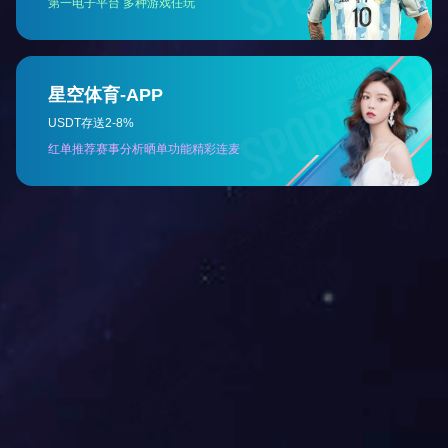
米兰体育app官网入口-米兰(中国) 中标汕头市潮阳区财政局财政
性资
米兰体育app官网入口-米兰(中国) 工程咨询公司设计部助力联沙
社区
米兰体育app官网入口-米兰(中国) 公司成功入库南沙横沥镇工程
咨询
米兰体育app官网入口-米兰(中国) 公司成功入库南沙黄阁镇工程
监理
公司入选95007部队建筑工程设计
联系我们
联系人：林经理
手 机：18022366030