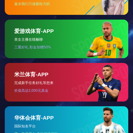
茂名市电白区新材料产业园建设项目一期——电子信息产业园七
迳片区工业厂房建设工程(
荔湾区如意坊新风港码头地块评估服务项目询价结果公告
导航栏目
招标公告
中标公告
更正公告
米兰体育app官网入口