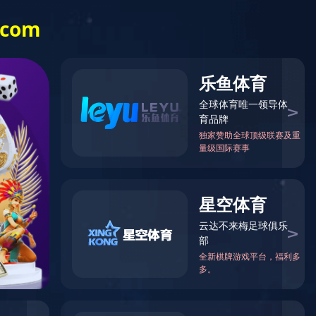
全国服务热线：
020-81407316
采购公告
招聘信息