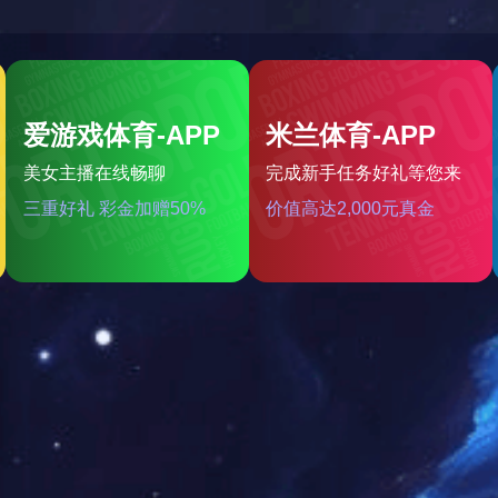
供应商名称
供应商地址
中标（成
广州市荔湾区海龙街南围路10
美丽环境科技有限公司
¥6.4
元/百斤
号之107
要标的信息
(海龙街道厨余（含餐厨）垃圾收运服务项目):
（广州爱美丽环境科技有限公司）
品目名称
采购标的
服务范围
服务要求
服务时间
其它未列明
海龙街道
广州市荔
按照招文
自签订该
行业
厨余（含
湾区海龙
件要求。
委托合同
餐厨）垃
街辖区范
之日起24
圾收运服
围内
个月
务项目
告期限
月28日至2026年1月30日。
对本次公告内容提出询问，请按以下方式联系。
信息