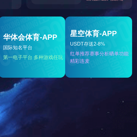
交）金额
服务标准
按照招文
件要求。