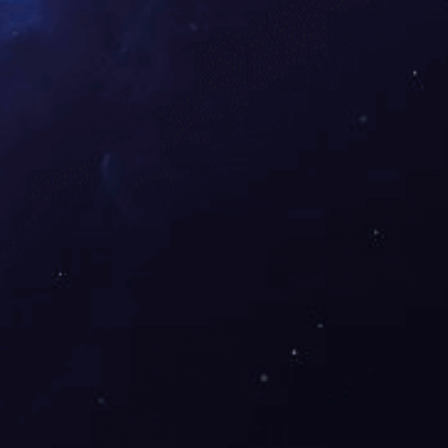
米兰体育app官网入口-米兰(中国)
2026
年1月27日
茂名市电白区新材料产业园建设项目一期——电子信息