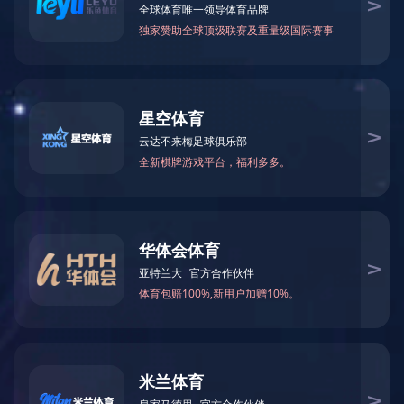
一、项目名称：荔湾区如意坊新风港码头地块评估服务项目
二、中标（成交）信息
1.
询价单位名称：
广东国众联行资产评估土地房地产估价规划咨
询有限公司
地址：
广州市海珠区金菊路1号佳兴大厦205室
中标价折扣：88.00%，最终报价：￥264,000.00元。
2.
询价单位名称：
广东南粤房地产土地资产评估与规划测绘有
限公司
地址：广州市天河区体育西路173号6层
中标价折扣：88.00%，最终报价：￥264,000.00元。
三、主要标的信息
服务名称
服务范围
服务要求
服务时间
荔湾区如意
荔湾区如意坊新风港
坊新风港码
按询价文件要
按询价文件要
码头地块评估服务项
头地块评估
求。
求。