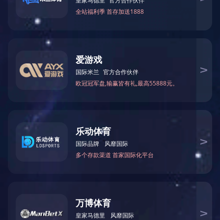
目
服务
四、公告期限
自本公告发布之日起1个工作日。
五、其它补充事宜
无。
六、凡对本次公告内容提出询问，请按以下方式联系。
1
、询价单位信息
询价单位：广州市荔湾区土地开发中心
询价单位
地址：广州市荔湾区石围塘街道逸彩路126号二楼
2、招标代理机构信息
招标代理机构：米兰体育app官网入口-米兰(中国)
地址：广州市荔湾区浣花路浣南东街26号顺安写字楼A座206房
联系人：余工 联系电话：020-81617003