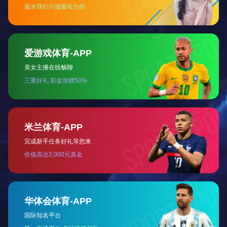
务项目中标结果公告
新一代电子信息产业创新创业大赛赛事服务机构采购项目 （项目
编号：MZZH2026
海龙街道厨余（含餐厨）垃圾收运服务项目结果公告
茂名市电白区新材料产业园建设项目一期——电子信息产业园七
迳片区工业厂房建设工程(
荔湾区芳村大道西侧沙涌地块地上建构筑物年份鉴定服务询比结
果公告
导航栏目
招标公告