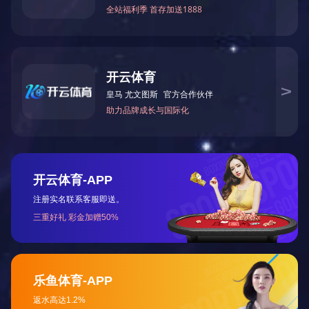
3
、项目联系方式
项目联系人：余工
电 话：020-81617003
米兰体育app官网入口-米兰(中国)
02025
年12月2日
上一条：
茂名市电白区新材料产业园建设项目一期——电子信
息产业园七迳片区工业厂房建设工程(一期)水土保持方案编制咨
询项目招标公告
下一条：
荔湾区如意坊新风港码头地块评估服务项目邀请询价
公告
相关新闻
坑口村城中村改造项目首开区墩头、花地片区宅基地房屋鉴定服