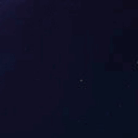
联系我们
联系人：林经理
手 机：18022366030
邮 箱：767877449@qq.com
公 司：米兰体育app官网入口-米兰(中国)
地 址：广州市荔湾区浣花路浣南东街26号206房
电话：020-81407316
手机：18022366030
邮箱：767877449@qq.com
地址：广州市荔湾区浣花路浣南东街26号206房