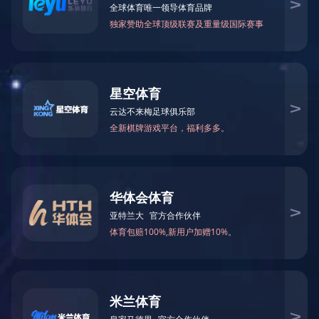
一、项目编号：ZHCG20240611
二、项目名称：沙迳水库建设工程项目征地（用地）测绘服务
项目
三、中标（成交）信息
供应商名称：广州科测空间信息技术有限公司
中标（成交）金额：980454.08（元）
四、主要标的信息
供应商名
服务名称
服务范围
服务要求
服务时间
称
沙迳水库建设
沙迳水库建
工程项目征地
广州科测
自合同签订之
设工程项目
（用地）范
沙迳水库建设工
空间信息
日起至征地
征地（用
围，鳌头镇沙
程项目征地（用
技术有限
（用地）工作
地）测绘服
迳村、大岭
地）测绘服务
公司
完成
务项目
村、五丰村、