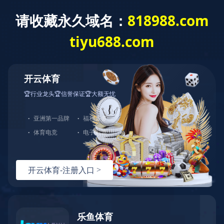
米兰体育app官网入口
导航菜单
导
航
菜
您的位置：
米兰体育app官网入口-米兰(中国)
>
招标和采购公告
单
>
中标公告
中标公告
沙迳水库建设工程项目征地（用地）测
绘服务项目中标结果公告