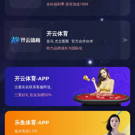
3
、项目联系方式
项目联系人：余工
电 话：020-81617003
米兰体育app官网入口-米兰(中国)
2024
年6月28日
上一条：
广州市白云区人民政府均禾街道办事处广州机场高速
公路改扩建工程项目白云区段（均禾段）评估服务项目竞争性
磋商
下一条：
沙迳水库建设工程项目征地（用地）测绘服务项目采
购公告
相关新闻
坑口村城中村改造项目首开区墩头、花地片区宅基地房屋鉴定服