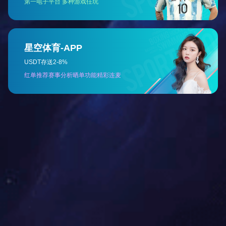
导航栏目
代建
工程设计
全过程工程咨询
工程监理
造价咨询
工程招标代理
政府采购