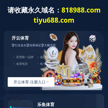
米兰体育app官网入口
导航菜单
导
航
菜
您的位置：
米兰体育app官网入口-米兰(中国)
>
业务类型
>
政府
单
采购
政府采购