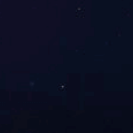
性资
米兰体育app官网入口-米兰(中国) 工程咨询公司设计部助力联沙
社区
米兰体育app官网入口-米兰(中国) 公司成功入库南沙横沥镇工程
咨询
米兰体育app官网入口-米兰(中国) 公司成功入库南沙黄阁镇工程
监理
公司入选95007部队建筑工程设计
联系我们
联系人：林经理
手 机：18022366030
邮 箱：767877449@qq.com