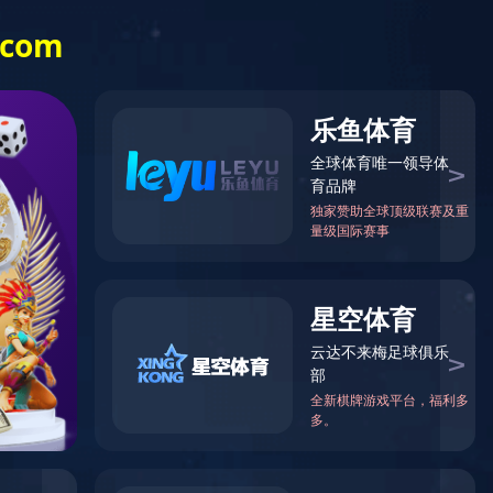
全国服务热线：
020-81407316
采购公告
招聘信息