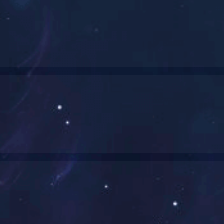
和采购公告
>
更正公告
公告
珠江公园2022年公园摆花经费项目 （项目编号
告（二）
目基本情况
ZHCG20220203
的项目编号：
ZHCG20220203
的项目编号：