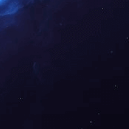
另行通知。
米兰体育app官网入口-米兰(中国)
2022
4
18
年
月
日