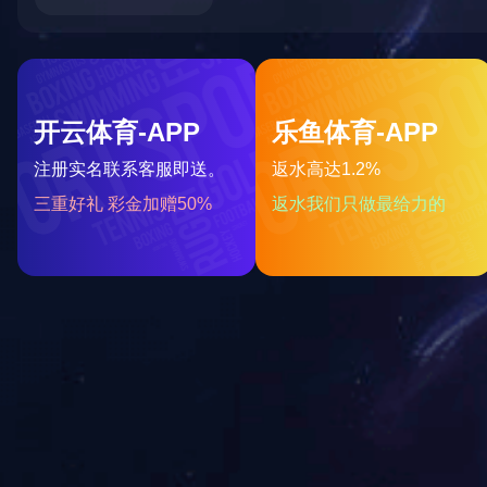
米兰体育app官网入口
原公告
首次公
米兰体育app官网入口-米兰(中国) 中标
二、更
汕头市潮阳区财政局财政性资
更正事
米兰体育app官网入口-米兰(中国) 工程
更正原
咨询公司设计部助力联沙社区
更正内
米兰体育app官网入口-米兰(中国) 公司
原公告
成功入库南沙横沥镇工程咨询
app官
米兰体育app官网入口-米兰(中国) 公司
现更正
成功入库南沙黄阁镇工程监理
入口-米
其他内
公司入选95007部队建筑工程设计
更正日
三、其
联系我们
1.
本项
1.1
发布