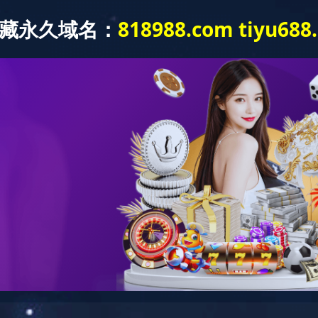
公司简介
经营范围
业务类型
招标和