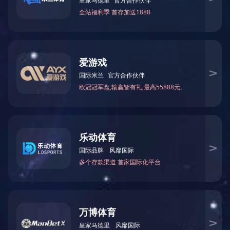
14:00，下午12:00至21:00。（北京时间，法定节假日除外）；
更正为：
三、获取招标文件
时间：2023年03月14日 至 2023年03月20日，每天上午8:30至
12:00，下午14:00至17:30。（北京时间，法定节假日除外）；
其它内容不变。
更正日期：2023年03月14日
三、其他补充事宜
无。