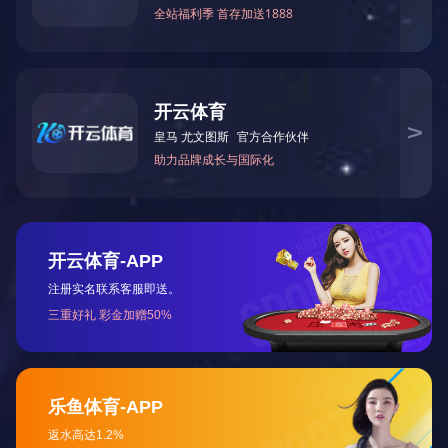
四、凡对本次公告内容提出询问，请按以下方式联系。
1.采购人信息
名 称：广州市荔湾区西关实验小学
地址：广州市荔湾区解元里21
联系方式：020-81886854
2.采购代理机构信息
名 称：米兰体育app官网入口-米兰(中国)
地 址：广州市浣花路浣南东街26号顺安写字楼A座
206
联系方式：余小姐，020-81617003
3.项目联系方式
项目联系人：余小姐