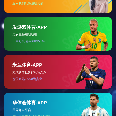
电 话： 020-81617003
上一条：
从化区污染天气应对机动车尾气检测项目竞争性磋商
公告
下一条：
广州市荔湾区西关实验小学2023年学生外出社会实践
活动项目招标公告
相关新闻
广州市信息技术职业学校科教城新校区搬迁入驻购置项目（窗帘
采购） 更正公告
梅州市职业技术学校空调设备采购项目（项目编号：
MZZH2023HG0601）采购