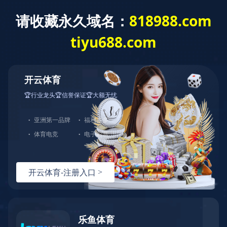
米兰体育app官网入口
导航菜单
导
航
菜
您的位置：
米兰体育app官网入口-米兰(中国)
>
招标和采购公告
单
>
更正公告
更正公告
广州市荔湾区西关实验小学2023年学生
外出社会实践活动项目更正公告