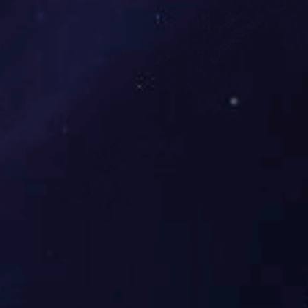
造价咨询
工程招标代理
政府采购
工程咨询
米兰体育app官网入口
米兰体育app官网入口-米兰(中国) 中标汕头市潮阳区财政局财政
性资
米兰体育app官网入口-米兰(中国) 工程咨询公司设计部助力联沙
社区
米兰体育app官网入口-米兰(中国) 公司成功入库南沙横沥镇工程