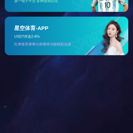
上一个：
代建
下一个：
造价咨询
相关图片
导航栏目
代建
工程设计
全过程工程咨询
工程监理