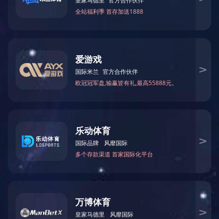
监理部门有造价部、招标代理部和
设计部提供技术支持。