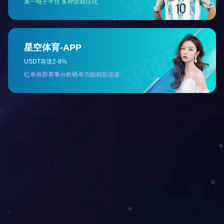
监理
公司入选95007部队建筑工程设计
联系我们
联系人：林经理
手 机：18022366030
邮 箱：767877449@qq.com
公 司：米兰体育app官网入口-米兰(中国)
地 址：广州市荔湾区浣花路浣南东街26号206房
电话：020-81407316