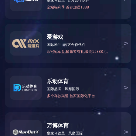
上一条：
荔湾区街（镇）级退役军人服务站政府购买服务项目
竞争性磋商公告
下一条：
西关美食文化体验馆厨房设备采购及安装项目 中标
（成交）结果公告
相关新闻
米兰体育app官网入口-米兰(中国) 中标汕头市潮阳区财政局财政