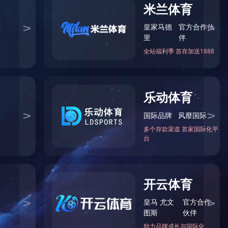
屠宰设备采购项目中标
2020-12-28
社区工业园排水设施工
2020-12-25
2020-12-18
结果公告
2020-11-26