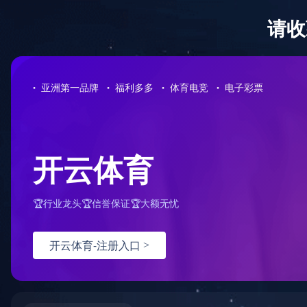
米兰体育app官网入口
欢迎光临~米兰体育app官网入口-米兰(中国)
米兰体育app官网入口-米兰(中国)
米兰体育app官网入口
联系方式