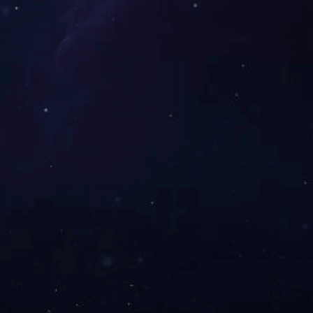
0-81407316
关于米兰体育
米兰体育ap
app官网入口-
022366030
官网入口
米兰(中国)
7877449@qq.com
公司简介
州市荔湾区浣花路浣南东街26号
经营范围和工
作模式